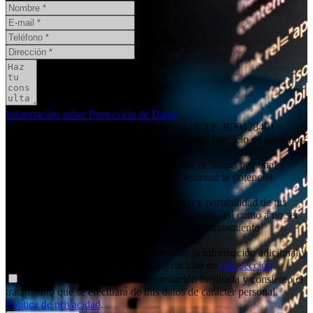
Información sobre Protección de Datos
Responsable
: Social11 SL (peritaciones) / C.I.F: B99428401 /
Dirección: Independencia 19, 6º dcha / E-mail ejercicio de derechos:
contacto@social11.es
Finalidad principal
: Atender las consultas de forma personal y
remitir la información que nos solicita. Gestionar la potencial
relación comercial/profesional.
Derechos
: Acceso, rectificación, supresión y portabilidad de tus
datos, de limitación y oposición a su tratamiento, así como a no ser
objeto de decisiones basadas únicamente en el tratamiento
automatizado de tus datos, cuando procedan.
Información adicional
: Puedes consultar la información adicional y
detallada sobre nuestra Política de Privacidad en
esta sección
.
Declaro haber entendido la información facilitada y consiento el
tratamiento que se efectuará de mis datos de carácter personal.
Política de privacidad
.