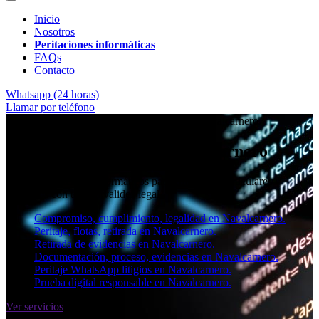
Inicio
Nosotros
Peritaciones informáticas
FAQs
Contacto
Whatsapp (24 horas)
Llamar por teléfono
★★★★✩ Peritos judiciales y forenses en
Navalcarnero
Perito informático en Navalcarnero
Informes periciales informáticos para empresas, particulares y
abogados con toda la validez legal.
Compromiso, cumplimiento, legalidad en Navalcarnero.
Peritaje, flotas, retirada en Navalcarnero.
Retirada de evidencias en Navalcarnero.
Documentación, proceso, evidencias en Navalcarnero.
Peritaje WhatsApp litigios en Navalcarnero.
Prueba digital responsable en Navalcarnero.
Ver servicios