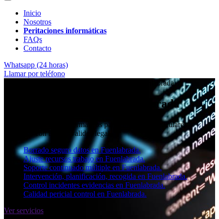
Inicio
Nosotros
Peritaciones informáticas
FAQs
Contacto
Whatsapp (24 horas)
Llamar por teléfono
★★★★✩ Peritos judiciales y forenses en
Fuenlabrada
Perito informático en Fuenlabrada
Informes periciales informáticos para empresas, particulares y
abogados con toda la validez legal.
Borrado seguro datos en Fuenlabrada.
Ajuste recursos trabajo en Fuenlabrada.
Soporte continuado múltiple en Fuenlabrada.
Intervención, planificación, recogida en Fuenlabrada.
Control incidentes evidencias en Fuenlabrada.
Calidad pericial control en Fuenlabrada.
Ver servicios