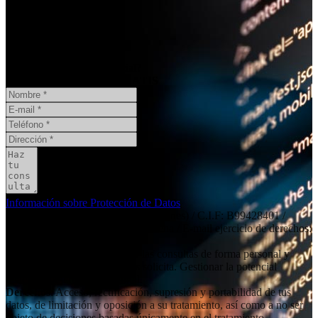
¿Necesita un informe pericial?
CONSULTA ONLINE
GRATIS
Información sobre Protección de Datos
Responsable
: Social11 SL (peritaciones) / C.I.F: B99428401 /
Dirección: Independencia 19, 6º dcha / E-mail ejercicio de derechos:
contacto@social11.es
Finalidad principal
: Atender las consultas de forma personal y
remitir la información que nos solicita. Gestionar la potencial
relación comercial/profesional.
Derechos
: Acceso, rectificación, supresión y portabilidad de tus
datos, de limitación y oposición a su tratamiento, así como a no ser
objeto de decisiones basadas únicamente en el tratamiento