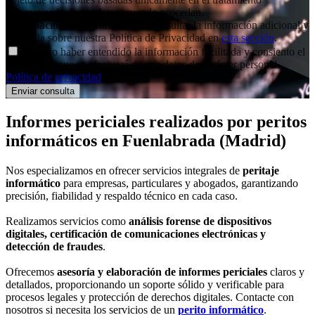
automatizado de tus datos, cuando procedan.
Información adicional
: Puedes consultar la información adicional y
detallada sobre nuestra Política de Privacidad en
esta sección
.
Declaro haber entendido la información facilitada y consiento el
tratamiento que se efectuará de mis datos de carácter personal.
Política de privacidad
.
Informes periciales
realizados por peritos
informáticos
en Fuenlabrada (Madrid)
Nos especializamos en ofrecer servicios integrales de
peritaje
informático
para empresas, particulares y abogados, garantizando
precisión, fiabilidad y respaldo técnico en cada caso.
Realizamos servicios como
análisis forense de dispositivos
digitales, certificación de comunicaciones electrónicas y
detección de fraudes
.
Ofrecemos
asesoría y elaboración de informes periciales
claros y
detallados, proporcionando un soporte sólido y verificable para
procesos legales y protección de derechos digitales. Contacte con
nosotros si necesita los servicios de un
perito informático
.