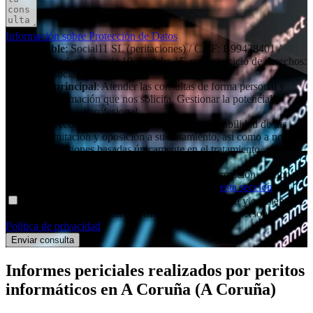
Información sobre Protección de Datos
Responsable
: Social11 SL (peritaciones) / C.I.F: B99428401 /
Dirección: Independencia 19, 6º dcha / E-mail ejercicio de derechos:
contacto@social11.es
Finalidad principal
: Atender las consultas de forma personal y
remitir la información que nos solicita. Gestionar la potencial
relación comercial/profesional.
Derechos
: Acceso, rectificación, supresión y portabilidad de tus
datos, de limitación y oposición a su tratamiento, así como a no ser
objeto de decisiones basadas únicamente en el tratamiento
automatizado de tus datos, cuando procedan.
Información adicional
: Puedes consultar la información adicional y
detallada sobre nuestra Política de Privacidad en
esta sección
.
Declaro haber entendido la información facilitada y consiento el
tratamiento que se efectuará de mis datos de carácter personal.
Política de privacidad
.
Informes periciales
realizados por peritos
informáticos
en A Coruña (A Coruña)