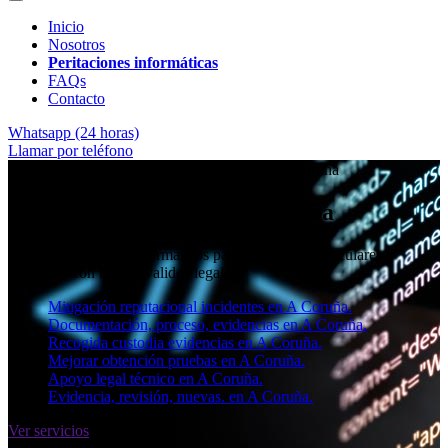
Inicio
Nosotros
Peritaciones informáticas
FAQs
Contacto
Whatsapp (24 horas)
Llamar por teléfono
★★★★✩ Peritos judiciales y forenses en
A Coruña
Perito informático en A Coruña
Informes periciales informáticos para empresas, particulares y
abogados con toda la validez legal.
Mitigación reputacional incidentes en A Coruña.
Documentación, proceso, evidencias en A Coruña.
Recogida custodia evidencias en A Coruña.
Mejorar obtención pruebas en A Coruña.
Apoyo legal técnico en A Coruña.
Evidencia, revisión, nuevas. en A Coruña.
Ver servicios