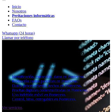
Inicio
Nosotros
Peritaciones informáticas
FAQs
Contacto
Whatsapp (24 horas)
Llamar por teléfono
★★★★✩ Peritos judiciales y forenses en
Ponteceso
Perito informático en Ponteceso
Informes periciales informáticos para empresas, particulares y
abogados con toda la validez legal.
Identificación, extracción, datos en Ponteceso.
Reducción costos periciales en Ponteceso.
Datos, procesamiento, hechos en Ponteceso.
Pruebas digitales contextualizadas en Ponteceso.
Uso indebido móvil en Ponteceso.
Control, hitos, entregables en Ponteceso.
Ver servicios