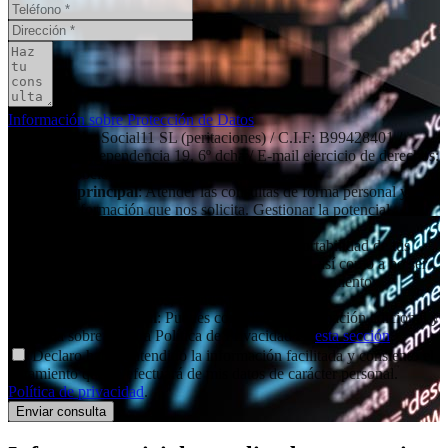
Información sobre Protección de Datos
Responsable
: Social11 SL (peritaciones) / C.I.F: B99428401 /
Dirección: Independencia 19, 6º dcha / E-mail ejercicio de derechos:
contacto@social11.es
Finalidad principal
: Atender las consultas de forma personal y
remitir la información que nos solicita. Gestionar la potencial
relación comercial/profesional.
Derechos
: Acceso, rectificación, supresión y portabilidad de tus
datos, de limitación y oposición a su tratamiento, así como a no ser
objeto de decisiones basadas únicamente en el tratamiento
automatizado de tus datos, cuando procedan.
Información adicional
: Puedes consultar la información adicional y
detallada sobre nuestra Política de Privacidad en
esta sección
.
Declaro haber entendido la información facilitada y consiento el
tratamiento que se efectuará de mis datos de carácter personal.
Política de privacidad
.