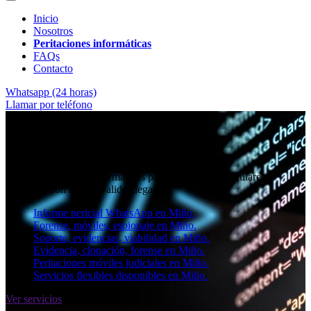
Inicio
Nosotros
Peritaciones informáticas
FAQs
Contacto
Whatsapp (24 horas)
Llamar por teléfono
★★★★✩ Peritos judiciales y forenses en
Miño
Perito informático en Miño
Informes periciales informáticos para empresas, particulares y
abogados con toda la validez legal.
Informe pericial WhatsApp en Miño.
Forense, móviles, espionaje en Miño.
Soporte, evidencias, viabilidad en Miño.
Evidencia, clonación, forense en Miño.
Peritaciones móviles judiciales en Miño.
Servicios flexibles disponibles en Miño.
Ver servicios