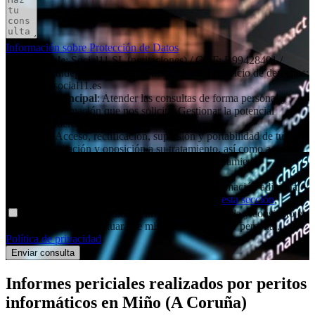
Información sobre Protección de Datos
Responsable
: Social11 SL (peritaciones) / C.I.F: B99428401 /
Dirección: Independencia 19, 6º dcha / E-mail ejercicio de derechos:
contacto@social11.es
Finalidad principal
: Atender las consultas de forma personal y
remitir la información que nos solicita. Gestionar la potencial
relación comercial/profesional.
Derechos
: Acceso, rectificación, supresión y portabilidad de tus
datos, de limitación y oposición a su tratamiento, así como a no ser
objeto de decisiones basadas únicamente en el tratamiento
automatizado de tus datos, cuando procedan.
Información adicional
: Puedes consultar la información adicional y
detallada sobre nuestra Política de Privacidad en
esta sección
.
Declaro haber entendido la información facilitada y consiento el
tratamiento que se efectuará de mis datos de carácter personal.
Política de privacidad
.
Informes periciales
realizados por peritos
informáticos
en Miño (A Coruña)