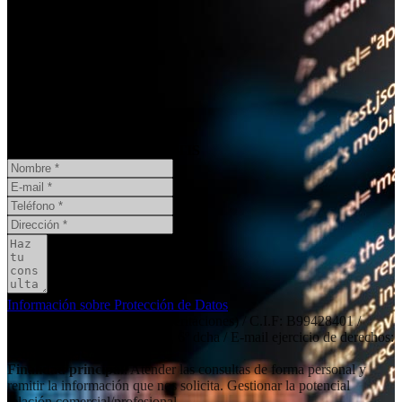
¿Necesita un informe pericial?
CONSULTA ONLINE
GRATIS
Información sobre Protección de Datos
Responsable
: Social11 SL (peritaciones) / C.I.F: B99428401 /
Dirección: Independencia 19, 6º dcha / E-mail ejercicio de derechos:
contacto@social11.es
Finalidad principal
: Atender las consultas de forma personal y
remitir la información que nos solicita. Gestionar la potencial
relación comercial/profesional.