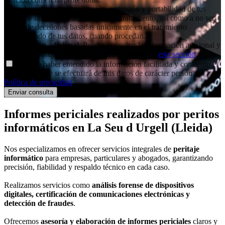
Derechos
: Acceso, rectificación, supresión y portabilidad de tus
datos, de limitación y oposición a su tratamiento, así como a no ser
objeto de decisiones basadas únicamente en el tratamiento
automatizado de tus datos, cuando procedan.
Información adicional
: Puedes consultar la información adicional y
detallada sobre nuestra Política de Privacidad en
esta sección
.
Declaro haber entendido la información facilitada y consiento el
tratamiento que se efectuará de mis datos de carácter personal.
Política de privacidad
.
Informes periciales
realizados por peritos
informáticos
en La Seu d Urgell (Lleida)
Nos especializamos en ofrecer servicios integrales de
peritaje
informático
para empresas, particulares y abogados, garantizando
precisión, fiabilidad y respaldo técnico en cada caso.
Realizamos servicios como
análisis forense de dispositivos
digitales, certificación de comunicaciones electrónicas y
detección de fraudes
.
Ofrecemos
asesoría y elaboración de informes periciales
claros y