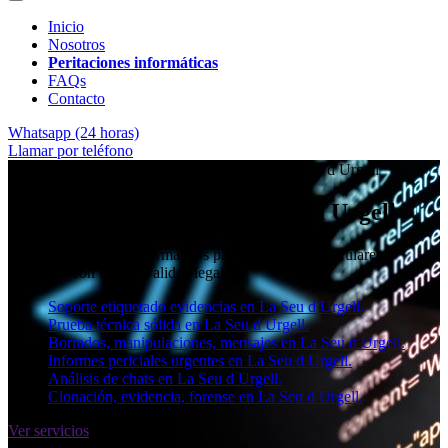
Inicio
Nosotros
Peritaciones informáticas
FAQs
Contacto
Whatsapp (24 horas)
Llamar por teléfono
★★★★✩ Peritos judiciales y forenses en
La Seu d Urgell
Perito informático en La Seu d Urgell
Informes periciales informáticos para empresas, particulares y
abogados con toda la validez legal.
Soporte etiquetado evidencias en La Seu d Urgell.
Prueba técnica sólida en La Seu d Urgell.
Borrados, manipulaciones, mensajes en La Seu d Urgell.
Informes periciales urgentes en La Seu d Urgell.
Análisis de chats en La Seu d Urgell.
Clonación, evidencia, forense en La Seu d Urgell.
Ver servicios