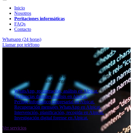
Inicio
Nosotros
Peritaciones informáticas
FAQs
Contacto
Whatsapp (24 horas)
Llamar por teléfono
★★★★✩ Peritos judiciales y forenses en
Alpicat
Perito informático en Alpicat
Informes periciales informáticos para empresas, particulares y
abogados con toda la validez legal.
WhatsApp, recuperación, análisis en Alpicat.
Evidencias digitales análisis en Alpicat.
Peritaje informático empresarial en Alpicat.
Recuperación mensajes WhatsApp en Alpicat.
Intervención, planificación, recogida en Alpicat.
Investigación digital forense en Alpicat.
Ver servicios