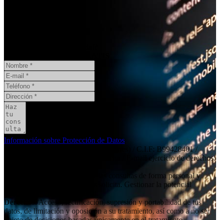
¿Necesita un informe pericial?
CONSULTA ONLINE
GRATIS
Información sobre Protección de Datos
Responsable
: Social11 SL (peritaciones) / C.I.F: B99428401 /
Dirección: Independencia 19, 6º dcha / E-mail ejercicio de derechos:
contacto@social11.es
Finalidad principal
: Atender las consultas de forma personal y
remitir la información que nos solicita. Gestionar la potencial
relación comercial/profesional.
Derechos
: Acceso, rectificación, supresión y portabilidad de tus
datos, de limitación y oposición a su tratamiento, así como a no ser
objeto de decisiones basadas únicamente en el tratamiento