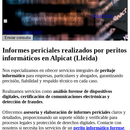
automatizado de tus datos, cuando procedan.
Información adicional
: Puedes consultar la información adicional y
detallada sobre nuestra Política de Privacidad en
esta sección
.
Declaro haber entendido la información facilitada y consiento el
tratamiento que se efectuará de mis datos de carácter personal.
Política de privacidad
.
Informes periciales
realizados por peritos
informáticos
en Alpicat (Lleida)
Nos especializamos en ofrecer servicios integrales de
peritaje
informático
para empresas, particulares y abogados, garantizando
precisión, fiabilidad y respaldo técnico en cada caso.
Realizamos servicios como
análisis forense de dispositivos
digitales, certificación de comunicaciones electrónicas y
detección de fraudes
.
Ofrecemos
asesoría y elaboración de informes periciales
claros y
detallados, proporcionando un soporte sólido y verificable para
procesos legales y protección de derechos digitales. Contacte con
nosotros si necesita los servicios de un
perito informático forense
.