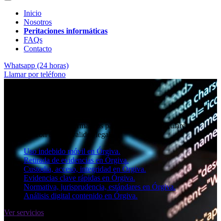
Inicio
Nosotros
Peritaciones informáticas
FAQs
Contacto
Whatsapp (24 horas)
Llamar por teléfono
★★★★✩ Peritos judiciales y forenses en
Órgiva
Perito informático en Órgiva
Informes periciales informáticos para empresas, particulares y
abogados con toda la validez legal.
Uso indebido móvil en Órgiva.
Retirada de evidencias en Órgiva.
Custodia, acceso, integridad en Órgiva.
Evidencias clave rápidas en Órgiva.
Normativa, jurisprudencia, estándares en Órgiva.
Análisis digital contenido en Órgiva.
Ver servicios