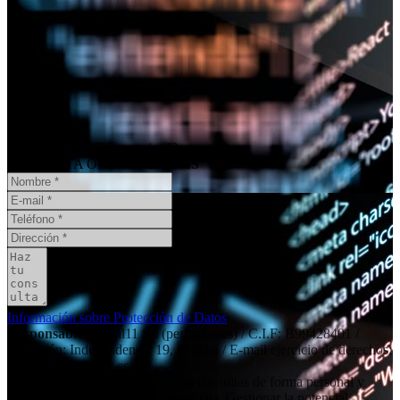
¿Necesita un informe pericial?
CONSULTA ONLINE
GRATIS
Información sobre Protección de Datos
Responsable
: Social11 SL (peritaciones) / C.I.F: B99428401 /
Dirección: Independencia 19, 6º dcha / E-mail ejercicio de derechos:
contacto@social11.es
Finalidad principal
: Atender las consultas de forma personal y
remitir la información que nos solicita. Gestionar la potencial