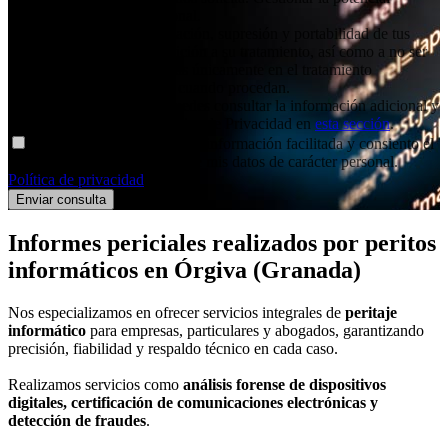
relación comercial/profesional.
Derechos
: Acceso, rectificación, supresión y portabilidad de tus
datos, de limitación y oposición a su tratamiento, así como a no ser
objeto de decisiones basadas únicamente en el tratamiento
automatizado de tus datos, cuando procedan.
Información adicional
: Puedes consultar la información adicional y
detallada sobre nuestra Política de Privacidad en
esta sección
.
Declaro haber entendido la información facilitada y consiento el
tratamiento que se efectuará de mis datos de carácter personal.
Política de privacidad
.
Informes periciales
realizados por peritos
informáticos
en Órgiva (Granada)
Nos especializamos en ofrecer servicios integrales de
peritaje
informático
para empresas, particulares y abogados, garantizando
precisión, fiabilidad y respaldo técnico en cada caso.
Realizamos servicios como
análisis forense de dispositivos
digitales, certificación de comunicaciones electrónicas y
detección de fraudes
.