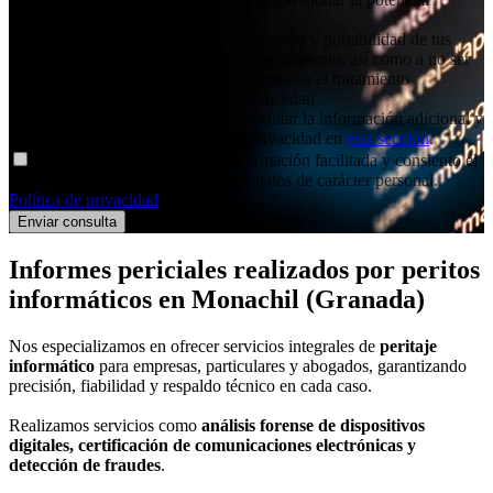
relación comercial/profesional.
Derechos
: Acceso, rectificación, supresión y portabilidad de tus
datos, de limitación y oposición a su tratamiento, así como a no ser
objeto de decisiones basadas únicamente en el tratamiento
automatizado de tus datos, cuando procedan.
Información adicional
: Puedes consultar la información adicional y
detallada sobre nuestra Política de Privacidad en
esta sección
.
Declaro haber entendido la información facilitada y consiento el
tratamiento que se efectuará de mis datos de carácter personal.
Política de privacidad
.
Informes periciales
realizados por peritos
informáticos
en Monachil (Granada)
Nos especializamos en ofrecer servicios integrales de
peritaje
informático
para empresas, particulares y abogados, garantizando
precisión, fiabilidad y respaldo técnico en cada caso.
Realizamos servicios como
análisis forense de dispositivos
digitales, certificación de comunicaciones electrónicas y
detección de fraudes
.