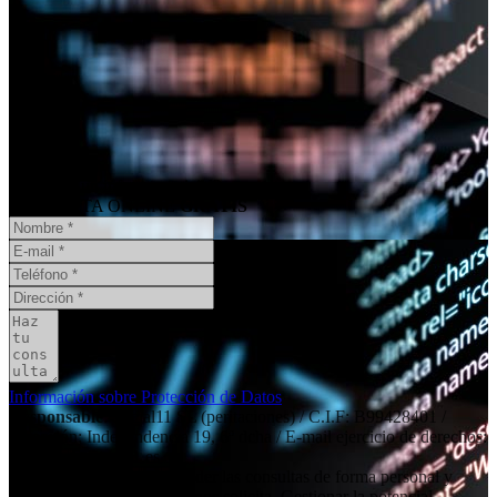
¿Necesita un informe pericial?
CONSULTA ONLINE
GRATIS
Información sobre Protección de Datos
Responsable
: Social11 SL (peritaciones) / C.I.F: B99428401 /
Dirección: Independencia 19, 6º dcha / E-mail ejercicio de derechos:
contacto@social11.es
Finalidad principal
: Atender las consultas de forma personal y
remitir la información que nos solicita. Gestionar la potencial