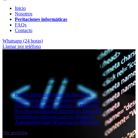
Inicio
Nosotros
Peritaciones informáticas
FAQs
Contacto
Whatsapp (24 horas)
Llamar por teléfono
★★★★✩ Peritos judiciales y forenses en
Monachil
Perito informático en Monachil
Informes periciales informáticos para empresas, particulares y
abogados con toda la validez legal.
Peritaje móvil contractual en Monachil.
Optimización plazos informes en Monachil.
Peritaje, auditorías, incidentes en Monachil.
Revisión metodología informes en Monachil.
Seguimiento mensual casos en Monachil.
Autenticidad chats WhatsApp en Monachil.
Ver servicios