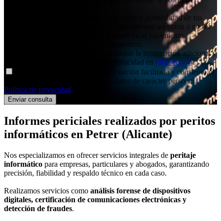
relación comercial/profesional.
Derechos
: Acceso, rectificación, supresión y portabilidad de tus
datos, de limitación y oposición a su tratamiento, así como a no ser
objeto de decisiones basadas únicamente en el tratamiento
automatizado de tus datos, cuando procedan.
Información adicional
: Puedes consultar la información adicional y
detallada sobre nuestra Política de Privacidad en
esta sección
.
Declaro haber entendido la información facilitada y consiento el
tratamiento que se efectuará de mis datos de carácter personal.
Política de privacidad
.
Informes periciales
realizados por peritos
informáticos
en Petrer (Alicante)
Nos especializamos en ofrecer servicios integrales de
peritaje
informático
para empresas, particulares y abogados, garantizando
precisión, fiabilidad y respaldo técnico en cada caso.
Realizamos servicios como
análisis forense de dispositivos
digitales, certificación de comunicaciones electrónicas y
detección de fraudes
.