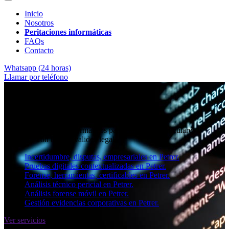
Inicio
Nosotros
Peritaciones informáticas
FAQs
Contacto
Whatsapp (24 horas)
Llamar por teléfono
★★★★✩ Peritos judiciales y forenses en
Petrer
Perito informático en Petrer
Informes periciales informáticos para empresas, particulares y
abogados con toda la validez legal.
Incertidumbre, disputas, empresariales en Petrer.
Pruebas digitales contextualizadas en Petrer.
Forense, herramientas, certificables en Petrer.
Análisis técnico pericial en Petrer.
Análisis forense móvil en Petrer.
Gestión evidencias corporativas en Petrer.
Ver servicios