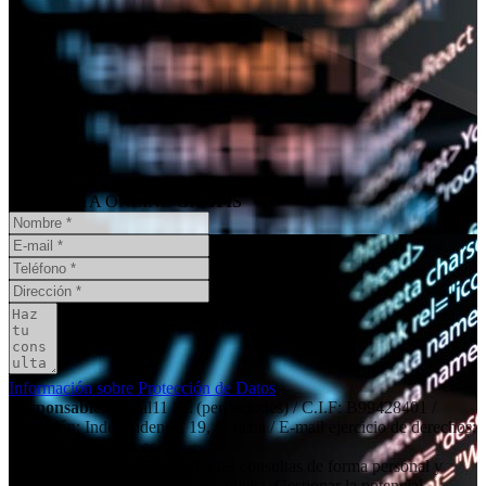
¿Necesita un informe pericial?
CONSULTA ONLINE
GRATIS
Información sobre Protección de Datos
Responsable
: Social11 SL (peritaciones) / C.I.F: B99428401 /
Dirección: Independencia 19, 6º dcha / E-mail ejercicio de derechos:
contacto@social11.es
Finalidad principal
: Atender las consultas de forma personal y
remitir la información que nos solicita. Gestionar la potencial