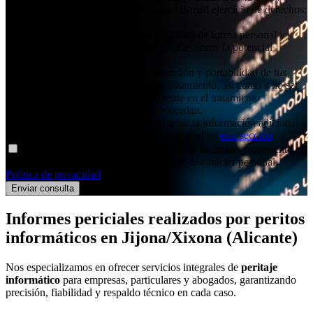
Dirección: Independencia 19, 6º dcha / E-mail ejercicio de derechos:
contacto@social11.es
Finalidad principal
: Atender las consultas de forma personal y
remitir la información que nos solicita. Gestionar la potencial
relación comercial/profesional.
Derechos
: Acceso, rectificación, supresión y portabilidad de tus
datos, de limitación y oposición a su tratamiento, así como a no ser
objeto de decisiones basadas únicamente en el tratamiento
automatizado de tus datos, cuando procedan.
Información adicional
: Puedes consultar la información adicional y
detallada sobre nuestra Política de Privacidad en
esta sección
.
Declaro haber entendido la información facilitada y consiento el
tratamiento que se efectuará de mis datos de carácter personal.
Política de privacidad
.
Informes periciales
realizados por peritos
informáticos
en Jijona/Xixona (Alicante)
Nos especializamos en ofrecer servicios integrales de
peritaje
informático
para empresas, particulares y abogados, garantizando
precisión, fiabilidad y respaldo técnico en cada caso.