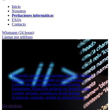
Inicio
Nosotros
Peritaciones informáticas
FAQs
Contacto
Whatsapp (24 horas)
Llamar por teléfono
★★★★✩ Peritos judiciales y forenses en
Jijona/Xixona
Perito informático en Jijona/Xixona
Informes periciales informáticos para empresas, particulares y
abogados con toda la validez legal.
Obtención, preservación, pruebas en Jijona/Xixona.
Análisis evidencias digitales en Jijona/Xixona.
Control, hitos, entregables en Jijona/Xixona.
Peritaciones WhatsApp archivos en Jijona/Xixona.
Control, revisión, custodia en Jijona/Xixona.
Evidencias, custodia, gestión en Jijona/Xixona.
Ver servicios