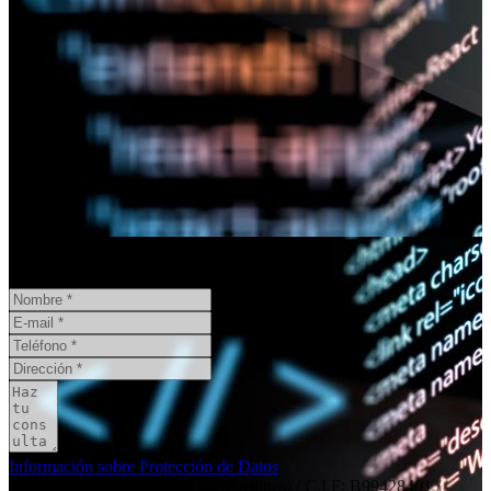
¿Necesita un informe pericial?
CONSULTA ONLINE
GRATIS
Información sobre Protección de Datos
Responsable
: Social11 SL (peritaciones) / C.I.F: B99428401 /