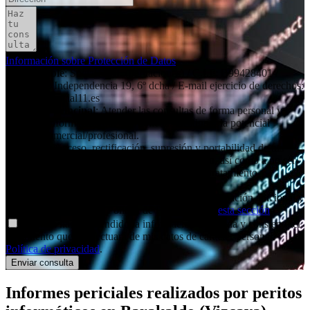
Información sobre Protección de Datos
Responsable
: Social11 SL (peritaciones) / C.I.F: B99428401 /
Dirección: Independencia 19, 6º dcha / E-mail ejercicio de derechos:
contacto@social11.es
Finalidad principal
: Atender las consultas de forma personal y
remitir la información que nos solicita. Gestionar la potencial
relación comercial/profesional.
Derechos
: Acceso, rectificación, supresión y portabilidad de tus
datos, de limitación y oposición a su tratamiento, así como a no ser
objeto de decisiones basadas únicamente en el tratamiento
automatizado de tus datos, cuando procedan.
Información adicional
: Puedes consultar la información adicional y
detallada sobre nuestra Política de Privacidad en
esta sección
.
Declaro haber entendido la información facilitada y consiento el
tratamiento que se efectuará de mis datos de carácter personal.
Política de privacidad
.
Informes periciales
realizados por peritos