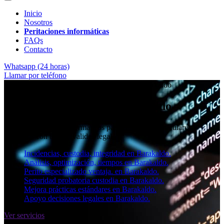
Inicio
Nosotros
Peritaciones informáticas
FAQs
Contacto
Whatsapp (24 horas)
Llamar por teléfono
★★★★✩ Peritos judiciales y forenses en
Barakaldo
Perito informático en Barakaldo
Informes periciales informáticos para empresas, particulares y
abogados con toda la validez legal.
Incidencias, custodia, integridad en Barakaldo.
Análisis, optimización, tiempos en Barakaldo.
Perito especializado ventaja. en Barakaldo.
Seguridad probatoria custodia en Barakaldo.
Mejora prácticas estándares en Barakaldo.
Apoyo decisiones legales en Barakaldo.
Ver servicios