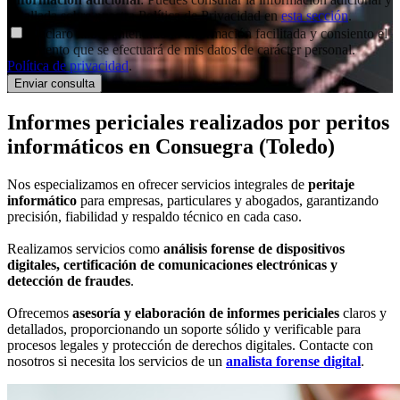
detallada sobre nuestra Política de Privacidad en
esta sección
.
Declaro haber entendido la información facilitada y consiento el
tratamiento que se efectuará de mis datos de carácter personal.
Política de privacidad
.
Informes periciales
realizados por peritos
informáticos
en Consuegra (Toledo)
Nos especializamos en ofrecer servicios integrales de
peritaje
informático
para empresas, particulares y abogados, garantizando
precisión, fiabilidad y respaldo técnico en cada caso.
Realizamos servicios como
análisis forense de dispositivos
digitales, certificación de comunicaciones electrónicas y
detección de fraudes
.
Ofrecemos
asesoría y elaboración de informes periciales
claros y
detallados, proporcionando un soporte sólido y verificable para
procesos legales y protección de derechos digitales. Contacte con
nosotros si necesita los servicios de un
analista forense digital
.