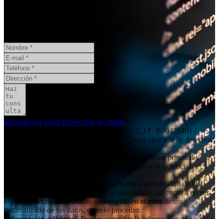
¿Necesita un informe pericial?
CONSULTA ONLINE
GRATIS
Información sobre Protección de Datos
Responsable
: Social11 SL (peritaciones) / C.I.F: B99428401 /
Dirección: Independencia 19, 6º dcha / E-mail ejercicio de derechos:
contacto@social11.es
Finalidad principal
: Atender las consultas de forma personal y
remitir la información que nos solicita. Gestionar la potencial
relación comercial/profesional.
Derechos
: Acceso, rectificación, supresión y portabilidad de tus
datos, de limitación y oposición a su tratamiento, así como a no ser
objeto de decisiones basadas únicamente en el tratamiento
automatizado de tus datos, cuando procedan.
Información adicional
: Puedes consultar la información adicional y