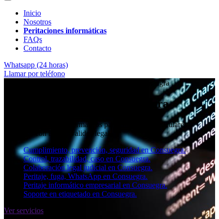
Inicio
Nosotros
Peritaciones informáticas
FAQs
Contacto
Whatsapp (24 horas)
Llamar por teléfono
★★★★✩ Peritos judiciales y forenses en
Consuegra
Perito informático en Consuegra
Informes periciales informáticos para empresas, particulares y
abogados con toda la validez legal.
Cumplimiento, prevención, seguridad en Consuegra.
Control, trazabilidad, caso en Consuegra.
Colaboración legal judicial en Consuegra.
Peritaje, fuga, WhatsApp en Consuegra.
Peritaje informático empresarial en Consuegra.
Soporte en etiquetado en Consuegra.
Ver servicios