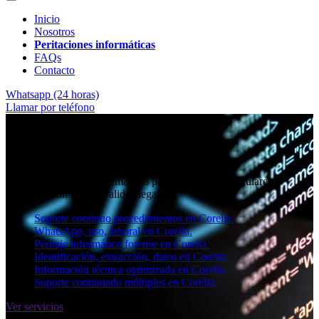
Inicio
Nosotros
Peritaciones informáticas
FAQs
Contacto
Whatsapp (24 horas)
Llamar por teléfono
★★★★✩ Peritos judiciales y forenses en
Corella
Perito informático en Corella
Informes periciales informáticos para empresas, particulares y
abogados con toda la validez legal.
Soporte continuo procedimientos en Corella.
WhatsApp, uso, laboral en Corella.
Peritaje informático forense en Corella.
Identificación, extracción, datos en Corella.
Información técnica optimizada en Corella.
Soporte continuado múltiples en Corella.
Ver servicios