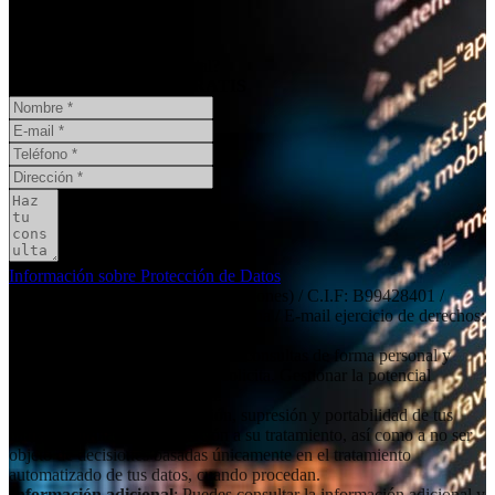
¿Necesita un informe pericial?
CONSULTA ONLINE
GRATIS
Información sobre Protección de Datos
Responsable
: Social11 SL (peritaciones) / C.I.F: B99428401 /
Dirección: Independencia 19, 6º dcha / E-mail ejercicio de derechos:
contacto@social11.es
Finalidad principal
: Atender las consultas de forma personal y
remitir la información que nos solicita. Gestionar la potencial
relación comercial/profesional.
Derechos
: Acceso, rectificación, supresión y portabilidad de tus
datos, de limitación y oposición a su tratamiento, así como a no ser
objeto de decisiones basadas únicamente en el tratamiento
automatizado de tus datos, cuando procedan.
Información adicional
: Puedes consultar la información adicional y