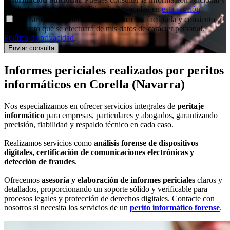
detallada sobre nuestra Política de Privacidad en
esta sección
.
Declaro haber entendido la información facilitada y consiento el
tratamiento que se efectuará de mis datos de carácter personal.
Política de privacidad
.
Informes periciales
realizados por peritos
informáticos
en Corella (Navarra)
Nos especializamos en ofrecer servicios integrales de
peritaje
informático
para empresas, particulares y abogados, garantizando
precisión, fiabilidad y respaldo técnico en cada caso.
Realizamos servicios como
análisis forense de dispositivos
digitales, certificación de comunicaciones electrónicas y
detección de fraudes
.
Ofrecemos
asesoría y elaboración de informes periciales
claros y
detallados, proporcionando un soporte sólido y verificable para
procesos legales y protección de derechos digitales. Contacte con
nosotros si necesita los servicios de un
perito informático forense
.