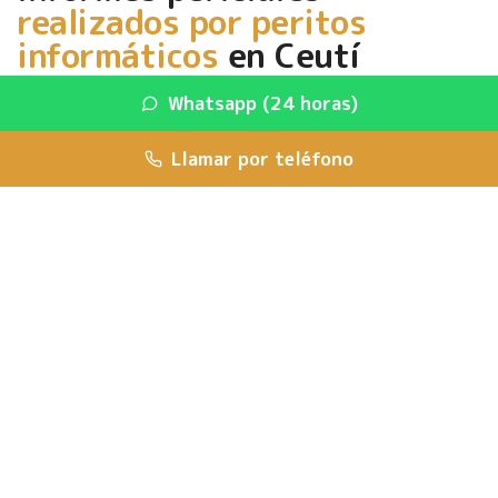
realizados por peritos
informáticos
en Ceutí
(Murcia)
Whatsapp (24 horas)
Nos especializamos en ofrecer servicios integrales de
Llamar por teléfono
peritaje informático
para empresas, particulares y
abogados, garantizando precisión, fiabilidad y respaldo
técnico en cada caso.
Realizamos servicios como
análisis forense de
dispositivos digitales, certificación de comunicaciones
electrónicas y detección de fraudes
.
Ofrecemos
asesoría y elaboración de informes
periciales
claros y detallados, proporcionando un soporte