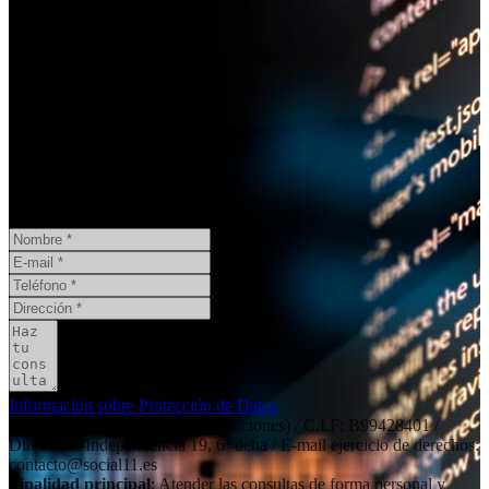
¿Necesita un informe pericial?
CONSULTA ONLINE
GRATIS
Información sobre Protección de Datos
Responsable
: Social11 SL (peritaciones) / C.I.F: B99428401 /
Dirección: Independencia 19, 6º dcha / E-mail ejercicio de derechos:
contacto@social11.es
Finalidad principal
: Atender las consultas de forma personal y