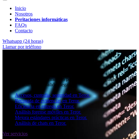
Inicio
Nosotros
Peritaciones informáticas
FAQs
Contacto
Whatsapp (24 horas)
Llamar por teléfono
★★★★✩ Peritos judiciales y forenses en
Teror
Perito informático en Teror
Informes periciales informáticos para empresas, particulares y
abogados con toda la validez legal.
Accesos, custodia, seguridad en Teror.
Recogida de evidencias en Teror.
Eficiencia en entrega en Teror.
Análisis forense móviles en Teror.
Mejora estándares prácticas en Teror.
Análisis de chats en Teror.
Ver servicios