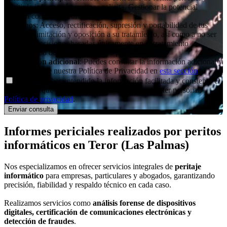
remitir la información que nos solicita. Gestionar la potencial
relación comercial/profesional.
Derechos
: Acceso, rectificación, supresión y portabilidad de tus
datos, de limitación y oposición a su tratamiento, así como a no ser
objeto de decisiones basadas únicamente en el tratamiento
automatizado de tus datos, cuando procedan.
Información adicional
: Puedes consultar la información adicional y
detallada sobre nuestra Política de Privacidad en
esta sección
.
Declaro haber entendido la información facilitada y consiento el
tratamiento que se efectuará de mis datos de carácter personal.
Política de privacidad
.
Informes periciales
realizados por peritos
informáticos
en Teror (Las Palmas)
Nos especializamos en ofrecer servicios integrales de
peritaje
informático
para empresas, particulares y abogados, garantizando
precisión, fiabilidad y respaldo técnico en cada caso.
Realizamos servicios como
análisis forense de dispositivos
digitales, certificación de comunicaciones electrónicas y
detección de fraudes
.