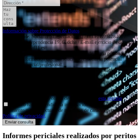
Información sobre Protección de Datos
Responsable
: Social11 SL (peritaciones) / C.I.F: B99428401 /
Dirección: Independencia 19, 6º dcha / E-mail ejercicio de derechos:
contacto@social11.es
Finalidad principal
: Atender las consultas de forma personal y
remitir la información que nos solicita. Gestionar la potencial
relación comercial/profesional.
Derechos
: Acceso, rectificación, supresión y portabilidad de tus
datos, de limitación y oposición a su tratamiento, así como a no ser
objeto de decisiones basadas únicamente en el tratamiento
automatizado de tus datos, cuando procedan.
Información adicional
: Puedes consultar la información adicional y
detallada sobre nuestra Política de Privacidad en
esta sección
.
Declaro haber entendido la información facilitada y consiento el
tratamiento que se efectuará de mis datos de carácter personal.
Política de privacidad
.
Informes periciales
realizados por peritos