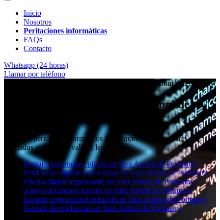
Inicio
Nosotros
Peritaciones informáticas
FAQs
Contacto
Whatsapp (24 horas)
Llamar por teléfono
★★★★✩ Peritos judiciales y forenses en
Sant Antoni de Portmany
Perito informático en Sant Antoni de
Portmany
Informes periciales informáticos para empresas, particulares y
abogados con toda la validez legal.
Peritaje, honorarios, plazos en Sant Antoni de Portmany.
Evidencias digitales necesarias en Sant Antoni de Portmany.
Prueba digital responsable en Sant Antoni de Portmany.
Apoyo decisiones legales en Sant Antoni de Portmany.
Impacto reputacional reducido en Sant Antoni de Portmany.
Gestión de evidencias en Sant Antoni de Portmany.