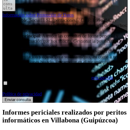
Información sobre Protección de Datos
Responsable
: Social11 SL (peritaciones) / C.I.F: B99428401 /
Dirección: Independencia 19, 6º dcha / E-mail ejercicio de derechos:
contacto@social11.es
Finalidad principal
: Atender las consultas de forma personal y
remitir la información que nos solicita. Gestionar la potencial
relación comercial/profesional.
Derechos
: Acceso, rectificación, supresión y portabilidad de tus
datos, de limitación y oposición a su tratamiento, así como a no ser
objeto de decisiones basadas únicamente en el tratamiento
automatizado de tus datos, cuando procedan.
Información adicional
: Puedes consultar la información adicional y
detallada sobre nuestra Política de Privacidad en
esta sección
.
Declaro haber entendido la información facilitada y consiento el
tratamiento que se efectuará de mis datos de carácter personal.
Política de privacidad
.
Informes periciales
realizados por peritos
informáticos
en Villabona (Guipúzcoa)