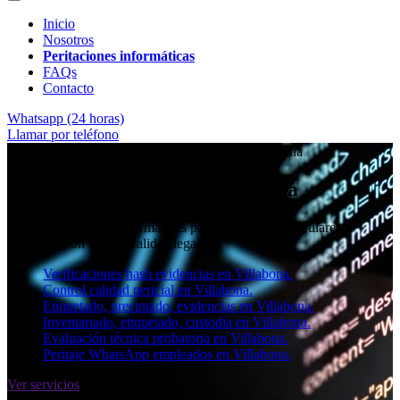
Inicio
Nosotros
Peritaciones informáticas
FAQs
Contacto
Whatsapp (24 horas)
Llamar por teléfono
★★★★✩ Peritos judiciales y forenses en
Villabona
Perito informático en Villabona
Informes periciales informáticos para empresas, particulares y
abogados con toda la validez legal.
Verificaciones hash evidencias en Villabona.
Control calidad pericial en Villabona.
Etiquetado, precintado, evidencias en Villabona.
Inventariado, etiquetado, custodia en Villabona.
Evaluación técnica probatoria en Villabona.
Peritaje WhatsApp empleados en Villabona.
Ver servicios