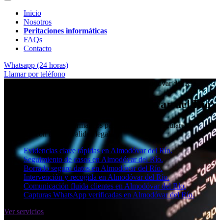
Inicio
Nosotros
Peritaciones informáticas
FAQs
Contacto
Whatsapp (24 horas)
Llamar por teléfono
★★★★✩ Peritos judiciales y forenses en
Almodóvar del Río
Perito informático en Almodóvar del Río
Informes periciales informáticos para empresas, particulares y
abogados con toda la validez legal.
Evidencias clave rápidas en Almodóvar del Río.
Seguimiento de casos en Almodóvar del Río.
Borrado seguro datos en Almodóvar del Río.
Intervención y recogida en Almodóvar del Río.
Comunicación fluida clientes en Almodóvar del Río.
Capturas WhatsApp verificadas en Almodóvar del Río.
Ver servicios