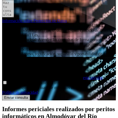
Información sobre Protección de Datos
Responsable
: Social11 SL (peritaciones) / C.I.F: B99428401 /
Dirección: Independencia 19, 6º dcha / E-mail ejercicio de derechos:
contacto@social11.es
Finalidad principal
: Atender las consultas de forma personal y
remitir la información que nos solicita. Gestionar la potencial
relación comercial/profesional.
Derechos
: Acceso, rectificación, supresión y portabilidad de tus
datos, de limitación y oposición a su tratamiento, así como a no ser
objeto de decisiones basadas únicamente en el tratamiento
automatizado de tus datos, cuando procedan.
Información adicional
: Puedes consultar la información adicional y
detallada sobre nuestra Política de Privacidad en
esta sección
.
Declaro haber entendido la información facilitada y consiento el
tratamiento que se efectuará de mis datos de carácter personal.
Política de privacidad
.
Informes periciales
realizados por peritos
informáticos
en Almodóvar del Río