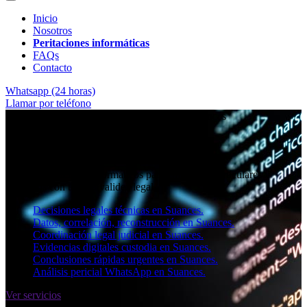
Inicio
Nosotros
Peritaciones informáticas
FAQs
Contacto
Whatsapp (24 horas)
Llamar por teléfono
★★★★✩ Peritos judiciales y forenses en
Suances
Perito informático en Suances
Informes periciales informáticos para empresas, particulares y
abogados con toda la validez legal.
Decisiones legales técnicas en Suances.
Datos, correlación, reconstrucción en Suances.
Coordinación legal judicial en Suances.
Evidencias digitales custodia en Suances.
Conclusiones rápidas urgentes en Suances.
Análisis pericial WhatsApp en Suances.
Ver servicios