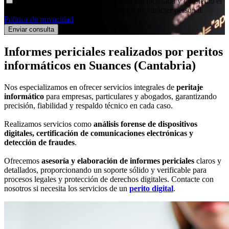
Declaro haber entendido la información facilitada y consiento el
tratamiento que se efectuará de mis datos de carácter personal.
Política de privacidad
.
Informes periciales
realizados por peritos
informáticos
en Suances (Cantabria)
Nos especializamos en ofrecer servicios integrales de
peritaje
informático
para empresas, particulares y abogados, garantizando
precisión, fiabilidad y respaldo técnico en cada caso.
Realizamos servicios como
análisis forense de dispositivos
digitales, certificación de comunicaciones electrónicas y
detección de fraudes
.
Ofrecemos
asesoría y elaboración de informes periciales
claros y
detallados, proporcionando un soporte sólido y verificable para
procesos legales y protección de derechos digitales. Contacte con
nosotros si necesita los servicios de un
perito digital
.