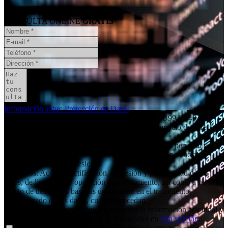
¿Necesita un informe pericial?
CONSULTA ONLINE
GRATIS
Información sobre Protección de Datos
Responsable
: Social11 SL (peritaciones) / C.I.F: B99428401 /
Dirección: Independencia 19, 6º dcha / E-mail ejercicio de derechos:
contacto@social11.es
Finalidad principal
: Atender las consultas de forma personal y
remitir la información que nos solicita. Gestionar la potencial
relación comercial/profesional.
Derechos
: Acceso, rectificación, supresión y portabilidad de tus
datos, de limitación y oposición a su tratamiento, así como a no ser
objeto de decisiones basadas únicamente en el tratamiento
automatizado de tus datos, cuando procedan.
Información adicional
: Puedes consultar la información adicional y
detallada sobre nuestra Política de Privacidad en
esta sección
.