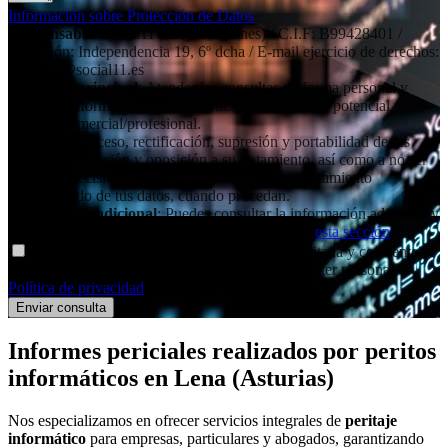
Información sobre Protección de Datos
Responsable
: Social11 SL (peritaciones) / C.I.F: B99428401 /
Dirección: Independencia 19, 6º dcha / E-mail ejercicio de derechos:
contacto@social11.es
Finalidad principal
: Atender las consultas de forma personal y
remitir la información que nos solicita. Gestionar la potencial
relación comercial/profesional.
Derechos
: Acceso, rectificación, supresión y portabilidad de tus
datos, de limitación y oposición a su tratamiento, así como a no ser
objeto de decisiones basadas únicamente en el tratamiento
automatizado de tus datos, cuando procedan.
Información adicional
: Puedes consultar la información adicional y
detallada sobre nuestra Política de Privacidad en
esta sección
.
Declaro haber entendido la información facilitada y consiento el
tratamiento que se efectuará de mis datos de carácter personal.
Política de privacidad
.
Informes periciales
realizados por peritos
informáticos
en Lena (Asturias)
Nos especializamos en ofrecer servicios integrales de
peritaje
informático
para empresas, particulares y abogados, garantizando