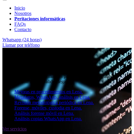
Inicio
Nosotros
Peritaciones informáticas
FAQs
Contacto
Whatsapp (24 horas)
Llamar por teléfono
★★★★✩ Peritos judiciales y forenses en
Lena
Perito informático en Lena
Informes periciales informáticos para empresas, particulares y
abogados con toda la validez legal.
Mejoras en procedimientos en Lena.
Metadatos, WhatsApp, análisis en Lena.
Revisión metodológica periódica en Lena.
Forense, móviles, custodia en Lena.
Análisis forense móvil en Lena.
Análisis copias WhatsApp en Lena.
Ver servicios