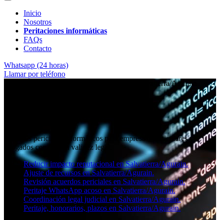
Inicio
Nosotros
Peritaciones informáticas
FAQs
Contacto
Whatsapp (24 horas)
Llamar por teléfono
★★★★✩ Peritos judiciales y forenses en
Salvatierra/Agurain
Perito informático en
Salvatierra/Agurain
Informes periciales informáticos para empresas, particulares y
abogados con toda la validez legal.
Reducir impacto reputacional en Salvatierra/Agurain.
Ajuste de recursos en Salvatierra/Agurain.
Revisión acuerdos periciales en Salvatierra/Agurain.
Peritaje WhatsApp acoso en Salvatierra/Agurain.
Coordinación legal judicial en Salvatierra/Agurain.
Peritaje, honorarios, plazos en Salvatierra/Agurain.