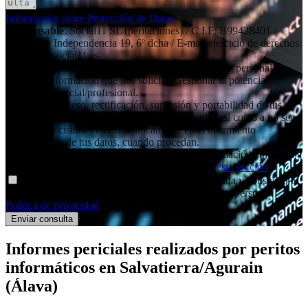
Información sobre Protección de Datos
Responsable
: Social11 SL (peritaciones) / C.I.F: B99428401 /
Dirección: Independencia 19, 6º dcha / E-mail ejercicio de derechos:
contacto@social11.es
Finalidad principal
: Atender las consultas de forma personal y
remitir la información que nos solicita. Gestionar la potencial
relación comercial/profesional.
Derechos
: Acceso, rectificación, supresión y portabilidad de tus
datos, de limitación y oposición a su tratamiento, así como a no ser
objeto de decisiones basadas únicamente en el tratamiento
automatizado de tus datos, cuando procedan.
Información adicional
: Puedes consultar la información adicional y
detallada sobre nuestra Política de Privacidad en
esta sección
.
Declaro haber entendido la información facilitada y consiento el
tratamiento que se efectuará de mis datos de carácter personal.
Política de privacidad
.
Informes periciales
realizados por peritos
informáticos
en Salvatierra/Agurain
(Álava)